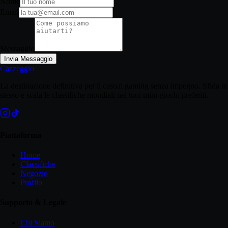
Nome
Email
Messaggio
Invia Messaggio
Cazzeggio
La destinazione definitiva per il casual gaming senza impegno. Sfida te
stesso e scala le classifiche mondiali nei tuoi mini-giochi preferiti.
Piattaforma
Home
Classifiche
Negozio
Profilo
Supporto & Legale
Chi Siamo