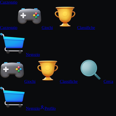
Cazz
eggi
o
Cazz
eggi
o
Giochi
Classifiche
Negozio
Giochi
Classifiche
Cerca
Negozio
Profilo