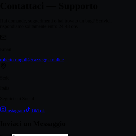
Contattaci —
Supporto
Hai domande, suggerimenti o hai trovato un bug? Scrivici,
rispondiamo solitamente entro 24-48 ore.
Email
roberto.ringoli@cazzeggia.online
Sede
Italia
Seguici sui Social
Instagram
TikTok
Inviaci un Messaggio