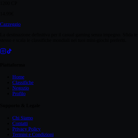
1200
CP
14.99€
Cazzeggio
La destinazione definitiva per il casual gaming senza impegno. Sfida te
stesso e scala le classifiche mondiali nei tuoi mini-giochi preferiti.
Piattaforma
Home
Classifiche
Negozio
Profilo
Supporto & Legale
Chi Siamo
Contatti
Privacy Policy
Termini e Condizioni