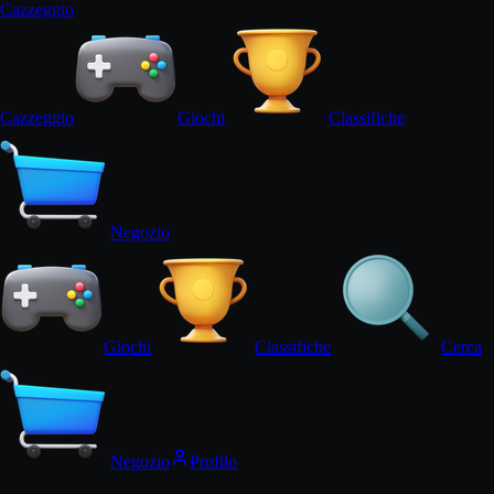
Cazz
eggi
o
Cazz
eggi
o
Giochi
Classifiche
Negozio
Giochi
Classifiche
Cerca
Negozio
Profilo