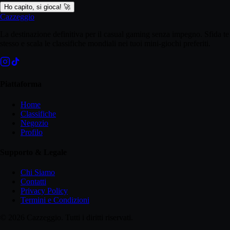
Ho capito, si gioca! 🚀
Cazzeggio
La destinazione definitiva per il casual gaming senza impegno. Sfida te
stesso e scala le classifiche mondiali nei tuoi mini-giochi preferiti.
Piattaforma
Home
Classifiche
Negozio
Profilo
Supporto & Legale
Chi Siamo
Contatti
Privacy Policy
Termini e Condizioni
©
2026
Cazzeggio. Tutti i diritti riservati.