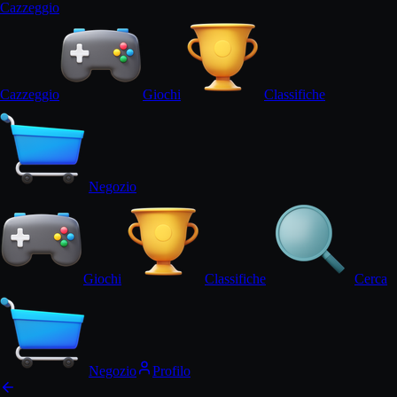
Cazz
eggi
o
Cazz
eggi
o
Giochi
Classifiche
Negozio
Giochi
Classifiche
Cerca
Negozio
Profilo