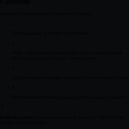
Cazzordle
Indovina la parola italiana di 5 lettere in 6 tentativi.
1
Scrivi una parola di 5 lettere e premi Invio.
2
Verde = lettera giusta al posto giusto. Giallo = lettera presente
ma nel posto sbagliato. Grigio = lettera assente.
3
Usa gli indizi per restringere le possibilità: hai 6 tentativi in tutto.
4
Più velocemente indovini, più punti porti a casa per la classifica.
Dritta da pro
Parti con una parola ricca di vocali (es. "AIUTO") per
scoprire subito più lettere.