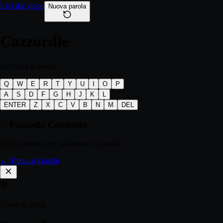
Esci dal gioco
Nuova parola
Cazz
ordle
Indovina la parola
Q
W
E
R
T
Y
U
I
O
P
A
S
D
F
G
H
J
K
L
ENTER
Z
X
C
V
B
N
M
DEL
Pannello Controllo
Hai 6 tentativi per indovinare la parola.
← Torna ai Giochi
🟩
Come si gioca