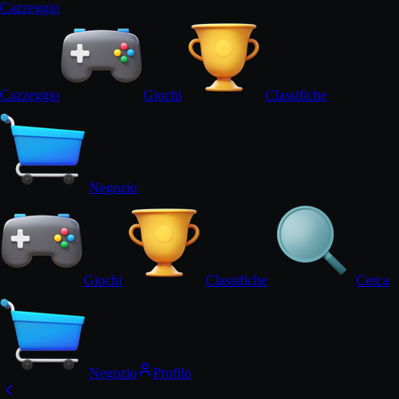
Cazz
eggi
o
Cazz
eggi
o
Giochi
Classifiche
Negozio
Giochi
Classifiche
Cerca
Negozio
Profilo