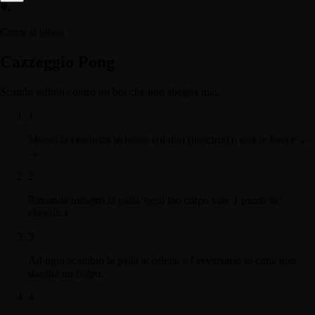
🏓
Come si gioca
Cazzeggio Pong
Scambi infiniti contro un bot che non sbaglia mai.
1
Muovi la racchetta in basso col dito (trascina) o con le frecce ←
→.
2
Rimanda indietro la palla: ogni tuo colpo vale 1 punto in
classifica.
3
Ad ogni scambio la palla accelera, e l'avversario in cima non
sbaglia un colpo.
4