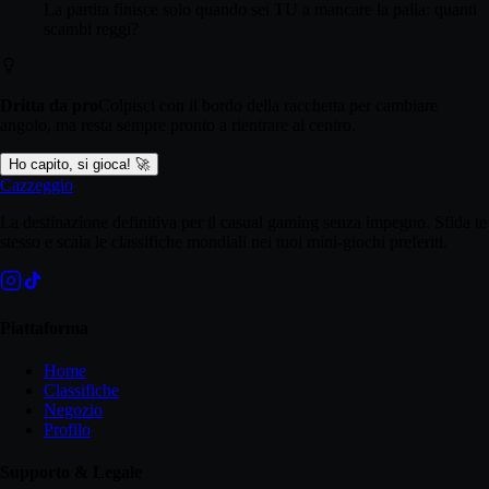
La partita finisce solo quando sei TU a mancare la palla: quanti
scambi reggi?
Dritta da pro
Colpisci con il bordo della racchetta per cambiare
angolo, ma resta sempre pronto a rientrare al centro.
Ho capito, si gioca! 🚀
Cazzeggio
La destinazione definitiva per il casual gaming senza impegno. Sfida te
stesso e scala le classifiche mondiali nei tuoi mini-giochi preferiti.
Piattaforma
Home
Classifiche
Negozio
Profilo
Supporto & Legale