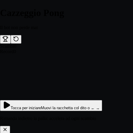
Cazzeggio
Pong
Il bot non perde mai
Scambi
0
Record
0
Tocca per iniziare
Muovi la racchetta col dito o ← →
Rimanda indietro la palla: accelera ad ogni scambio